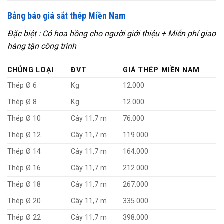
Bảng báo giá sắt thép Miền Nam
Đặc biệt : Có hoa hồng cho người giới thiệu + Miễn phí giao
hàng tận công trình
CHỦNG LOẠI
ĐVT
GIÁ THÉP MIỀN NAM
Thép Ø 6
Kg
12.000
Thép Ø 8
Kg
12.000
Thép Ø 10
Cây 11,7 m
76.000
Thép Ø 12
Cây 11,7 m
119.000
Thép Ø 14
Cây 11,7 m
164.000
Thép Ø 16
Cây 11,7 m
212.000
Thép Ø 18
Cây 11,7 m
267.000
Thép Ø 20
Cây 11,7 m
335.000
Thép Ø 22
Cây 11,7 m
398.000