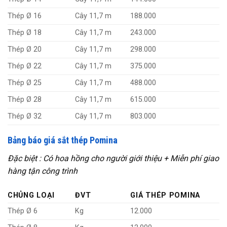
Thép Ø 16
Cây 11,7 m
188.000
Thép Ø 18
Cây 11,7 m
243.000
Thép Ø 20
Cây 11,7 m
298.000
Thép Ø 22
Cây 11,7 m
375.000
Thép Ø 25
Cây 11,7 m
488.000
Thép Ø 28
Cây 11,7 m
615.000
Thép Ø 32
Cây 11,7 m
803.000
Bảng báo giá sắt thép Pomina
Đặc biệt : Có hoa hồng cho người giới thiệu + Miễn phí giao
hàng tận công trình
CHỦNG LOẠI
ĐVT
GIÁ THÉP POMINA
Thép Ø 6
Kg
12.000