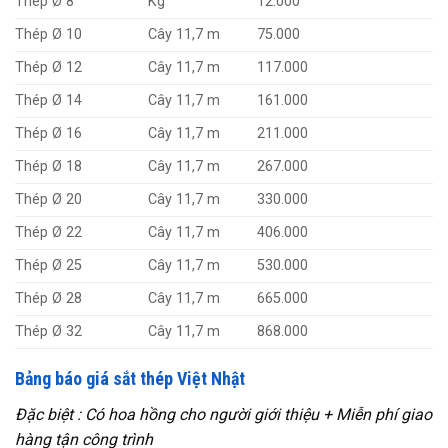
Thép Ø 8
Kg
12.000
Thép Ø 10
Cây 11,7 m
75.000
Thép Ø 12
Cây 11,7 m
117.000
Thép Ø 14
Cây 11,7 m
161.000
Thép Ø 16
Cây 11,7 m
211.000
Thép Ø 18
Cây 11,7 m
267.000
Thép Ø 20
Cây 11,7 m
330.000
Thép Ø 22
Cây 11,7 m
406.000
Thép Ø 25
Cây 11,7 m
530.000
Thép Ø 28
Cây 11,7 m
665.000
Thép Ø 32
Cây 11,7 m
868.000
Bảng báo giá sắt thép Việt Nhật
Đặc biệt : Có hoa hồng cho người giới thiệu + Miễn phí giao
hàng tận công trình