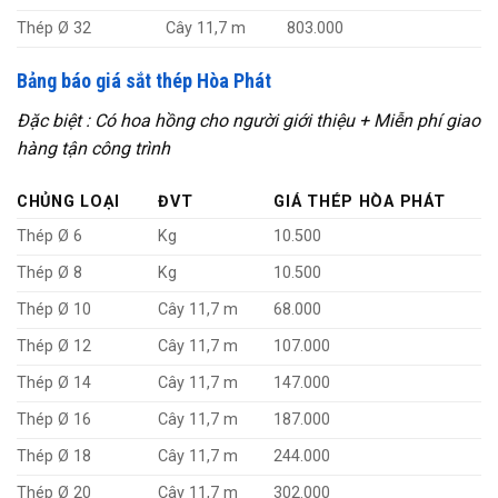
Thép Ø 32
Cây 11,7 m
803.000
Bảng báo giá sắt thép Hòa Phát
Đặc biệt : Có hoa hồng cho người giới thiệu + Miễn phí giao
hàng tận công trình
CHỦNG LOẠI
ĐVT
GIÁ THÉP HÒA PHÁT
Thép Ø 6
Kg
10.500
Thép Ø 8
Kg
10.500
Thép Ø 10
Cây 11,7 m
68.000
Thép Ø 12
Cây 11,7 m
107.000
Thép Ø 14
Cây 11,7 m
147.000
Thép Ø 16
Cây 11,7 m
187.000
Thép Ø 18
Cây 11,7 m
244.000
Thép Ø 20
Cây 11,7 m
302.000