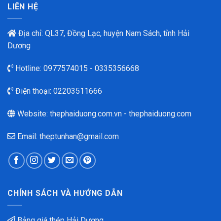
LIÊN HỆ
Địa chỉ: QL37, Đồng Lạc, huyện Nam Sách, tỉnh Hải
Dương
Hotline:
0977574015
-
0335356668
Điện thoại:
02203511666
Website:
thephaiduong.com.vn
-
thephaiduong.com
Email: theptunhan@gmail.com
CHÍNH SÁCH VÀ HƯỚNG DẪN
Bảng giá thép Hải Dương